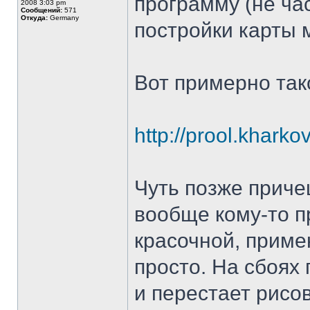
программу (не ча
2008 3:03 pm
Сообщений:
571
Откуда:
Germany
постройки карты 
Вот примерно так
http://prool.khark
Чуть позже приче
вообще кому-то п
красочной, примен
просто. На сбоях
и перестает рисов