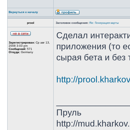
Вернуться к началу
prool
Заголовок сообщения:
Re: Генерация карты
Сделал интеракти
Зарегистрирован:
Ср авг 13,
приложения (то е
2008 3:03 pm
Сообщений:
571
Откуда:
Germany
сырая бета и без 
http://prool.kharko
______________
Пруль
http://mud.kharkov