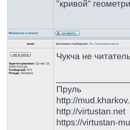
"кривой" геометр
Вернуться к началу
prool
Заголовок сообщения:
Re: Генерация карты
Чукча не читатель
Зарегистрирован:
Ср авг 13,
2008 3:03 pm
Сообщений:
571
Откуда:
Germany
______________
Пруль
http://mud.kharkov
http://virtustan.net
https://virtustan-m