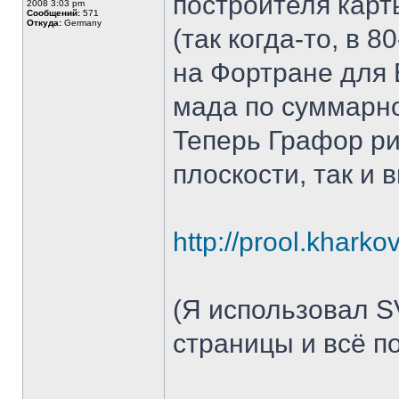
построителя карт
2008 3:03 pm
Сообщений:
571
Откуда:
Germany
(так когда-то, в 
на Фортране для 
мада по суммарно
Теперь Графор ри
плоскости, так и 
http://prool.khark
(Я использовал S
страницы и всё п