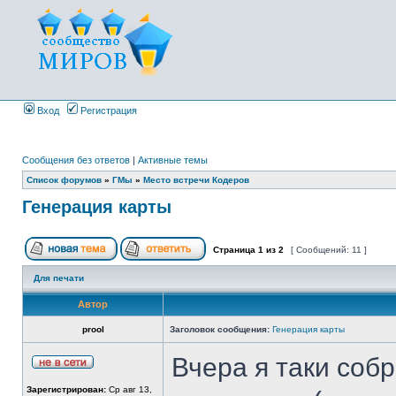
Вход
Регистрация
Сообщения без ответов
|
Активные темы
Список форумов
»
ГМы
»
Место встречи Кодеров
Генерация карты
Страница
1
из
2
[ Сообщений: 11 ]
Для печати
Автор
prool
Заголовок сообщения:
Генерация карты
Вчера я таки соб
Зарегистрирован:
Ср авг 13,