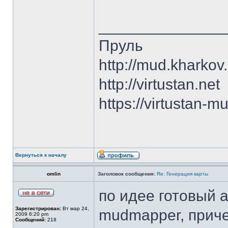
______________
Пруль
http://mud.kharkov
http://virtustan.net
https://virtustan-m
Вернуться к началу
omlin
Заголовок сообщения:
Re: Генерация карты
по идее готовый 
Зарегистрирован:
Вт мар 24,
mudmapper, приче
2009 6:20 pm
Сообщений:
218