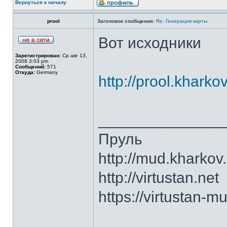
Вернуться к началу
prool
Заголовок сообщения:
Re: Генерация карты
Вот исходники
Зарегистрирован:
Ср авг 13,
2008 3:03 pm
Сообщений:
571
Откуда:
Germany
http://prool.kharko
______________
Пруль
http://mud.kharkov
http://virtustan.net
https://virtustan-m