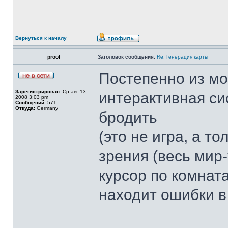
Вернуться к началу
prool
Заголовок сообщения:
Re: Генерация карты
Постепенно из мо
Зарегистрирован:
Ср авг 13,
интерактивная си
2008 3:03 pm
Сообщений:
571
Откуда:
Germany
бродить
(это не игра, а то
зрения (весь мир-
курсор по комнат
находит ошибки в