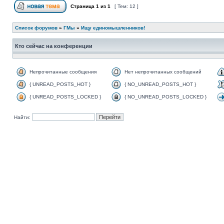
Страница
1
из
1
[ Тем: 12 ]
Список форумов
»
ГМы
»
Ищу единомышленников!
Кто сейчас на конференции
Непрочитанные сообщения
Нет непрочитанных сообщений
{ UNREAD_POSTS_HOT }
{ NO_UNREAD_POSTS_HOT }
{ UNREAD_POSTS_LOCKED }
{ NO_UNREAD_POSTS_LOCKED }
Найти: