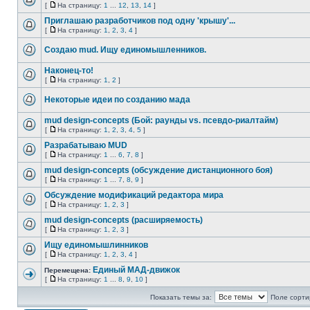
[
На страницу:
1
...
12
,
13
,
14
]
Приглашаю разработчиков под одну 'крышу'...
[
На страницу:
1
,
2
,
3
,
4
]
Создаю mud. Ищу единомышленников.
Наконец-то!
[
На страницу:
1
,
2
]
Некоторые идеи по созданию мада
mud design-concepts (Бой: раунды vs. псевдо-риалтайм)
[
На страницу:
1
,
2
,
3
,
4
,
5
]
Разрабатываю MUD
[
На страницу:
1
...
6
,
7
,
8
]
mud design-concepts (обсуждение дистанционного боя)
[
На страницу:
1
...
7
,
8
,
9
]
Обсуждение модификаций редактора мира
[
На страницу:
1
,
2
,
3
]
mud design-concepts (расширяемость)
[
На страницу:
1
,
2
,
3
]
Ищу единомышлинников
[
На страницу:
1
,
2
,
3
,
4
]
Единый МАД-движок
Перемещена:
[
На страницу:
1
...
8
,
9
,
10
]
Показать темы за:
Поле сорти