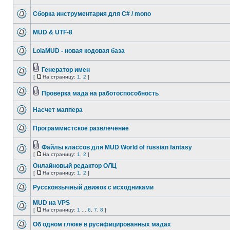
Сборка инструментария для C# / mono
MUD & UTF-8
LolaMUD - новая кодовая база
Генератор имен
[
На страницу:
1
,
2
]
Проверка мада на работоспособность
Насчет маппера
Программистское развлечение
Файлы классов для MUD World of russian fantasy
[
На страницу:
1
,
2
]
Онлайновый редактор ОЛЦ
[
На страницу:
1
,
2
]
Русскоязычный движок с исходниками
MUD на VPS
[
На страницу:
1
...
6
,
7
,
8
]
Об одном глюке в русифицированных мадах