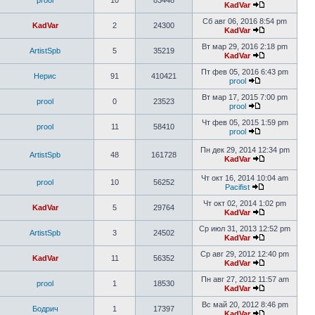
prool
10
83448
KadVar
Сб авг 06, 2016 8:54 pm
KadVar
2
24300
KadVar
Вт мар 29, 2016 2:18 pm
ArtistSpb
5
35219
KadVar
Пт фев 05, 2016 6:43 pm
Нерис
91
410421
prool
Вт мар 17, 2015 7:00 pm
prool
0
23523
prool
Чт фев 05, 2015 1:59 pm
prool
11
58410
prool
Пн дек 29, 2014 12:34 pm
ArtistSpb
48
161728
KadVar
Чт окт 16, 2014 10:04 am
prool
10
56252
Pacifist
Чт окт 02, 2014 1:02 pm
KadVar
5
29764
KadVar
Ср июл 31, 2013 12:52 pm
ArtistSpb
3
24502
KadVar
Ср авг 29, 2012 12:40 pm
KadVar
11
56352
KadVar
Пн авг 27, 2012 11:57 am
prool
1
18530
KadVar
Вс май 20, 2012 8:46 pm
Бодрич
1
17397
KadVar