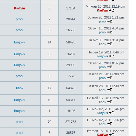
Чт май 10, 2012 12:19 pm
KadVar
0
17134
KadVar
Вс ноя 20, 2011 1:21 pm
prool
2
20644
prool
Сб окт 15, 2011 4:04 pm
prool
0
16555
prool
Пн окт 03, 2011 3:31 pm
Бодрич
14
58493
Харч
Пн сен 19, 2011 7:49 pm
Бодрич
0
16207
Бодрич
Сб авг 20, 2011 8:32 pm
Бодрич
5
29996
prool
Чт июл 21, 2011 6:00 pm
prool
0
17778
prool
Вт июн 28, 2011 6:30 pm
Харч
17
64876
Харч
Вс май 15, 2011 3:24 pm
Бодрич
10
54317
Харч
Пн май 02, 2011 9:46 pm
Бодрич
1
19105
Бодрич
Пн май 02, 2011 6:56 pm
prool
70
271788
Харч
Вт фев 15, 2011 1:22 pm
prool
6
36576
KadVar