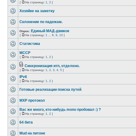
[
На страницу:
1
,
2
]
Хозяйке на заметку
Склонение по падежам.
Единый МАД-движок
Опрос:
[
На страницу:
1
...
8
,
9
,
10
]
Статистика
MCCP
[
На страницу:
1
,
2
]
Синхронизация итп, отделено.
[
На страницу:
1
,
2
,
3
,
4
,
5
]
IPv6
[
На страницу:
1
,
2
]
Готовые реализации поиска путей
MXP протокол
Вас же много, кто-нибудь mono пробовал :) ?
[
На страницу:
1
,
2
]
64 бита
Mud на питоне