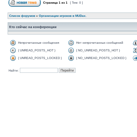
Страница
1
из
1
[ Тем: 0 ]
Список форумов
»
Организации игроков в MUDах.
Кто сейчас на конференции
Непрочитанные сообщения
Нет непрочитанных сообщений
{ UNREAD_POSTS_HOT }
{ NO_UNREAD_POSTS_HOT }
{ UNREAD_POSTS_LOCKED }
{ NO_UNREAD_POSTS_LOCKED }
Найти: