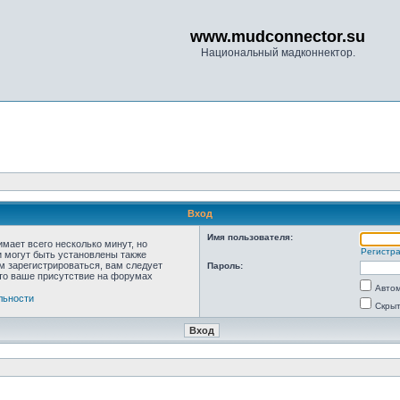
www.mudconnector.su
Национальный мадконнектор.
Вход
Имя пользователя:
мает всего несколько минут, но
Регистр
 могут быть установлены также
м зарегистрироваться, вам следует
Пароль:
что ваше присутствие на форумах
Автом
льности
Скрыт