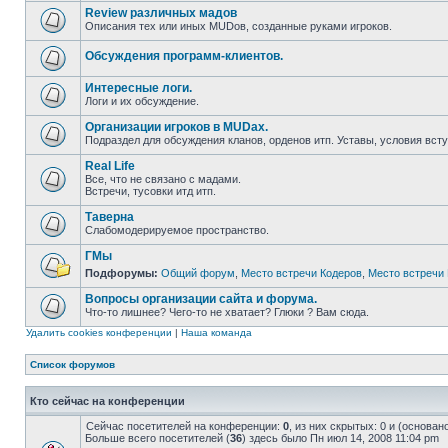
Review различных мадов
Описания тех или иных MUDов, созданные руками игроков.
Обсуждения программ-клиентов.
Интересные логи.
Логи и их обсуждение.
Организации игроков в MUDах.
Подраздел для обсуждения кланов, орденов итп. Уставы, условия всту
Real Life
Все, что не связано с мадами.
Встречи, тусовки итд итп.
Таверна
Слабомодерируемое пространство.
ГМы
Подфорумы:
Общий форум
,
Место встречи Кодеров
,
Место встречи 
Вопросы организации сайта и форума.
Что-то лишнее? Чего-то не хватает? Глюки ? Вам сюда.
Удалить cookies конференции
|
Наша команда
Список форумов
Кто сейчас на конференции
Сейчас посетителей на конференции:
0
, из них скрытых: 0 и (основа
Больше всего посетителей (
36
) здесь было Пн июл 14, 2008 11:04 pm