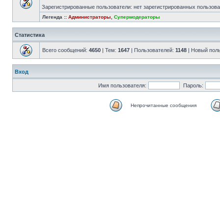
Зарегистрированные пользователи: нет зарегистрированных пользов
Легенда ::
Администраторы
,
Супермодераторы
Статистика
Всего сообщений:
4650
| Тем:
1647
| Пользователей:
1148
| Новый пол
Вход
Имя пользователя:
Пароль:
Непрочитанные сообщения