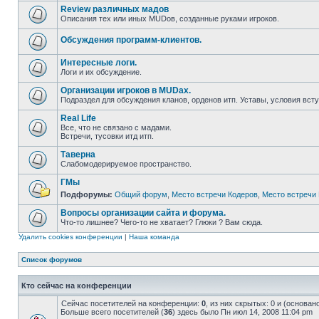
Review различных мадов
Описания тех или иных MUDов, созданные руками игроков.
Обсуждения программ-клиентов.
Интересные логи.
Логи и их обсуждение.
Организации игроков в MUDах.
Подраздел для обсуждения кланов, орденов итп. Уставы, условия всту
Real Life
Все, что не связано с мадами.
Встречи, тусовки итд итп.
Таверна
Слабомодерируемое пространство.
ГМы
Подфорумы:
Общий форум
,
Место встречи Кодеров
,
Место встречи 
Вопросы организации сайта и форума.
Что-то лишнее? Чего-то не хватает? Глюки ? Вам сюда.
Удалить cookies конференции
|
Наша команда
Список форумов
Кто сейчас на конференции
Сейчас посетителей на конференции:
0
, из них скрытых: 0 и (основа
Больше всего посетителей (
36
) здесь было Пн июл 14, 2008 11:04 pm