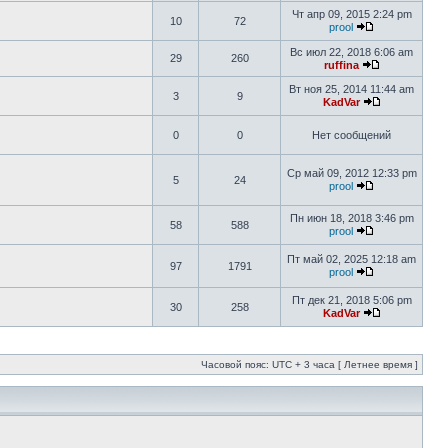
Чт апр 09, 2015 2:24 pm
10
72
prool
Вс июл 22, 2018 6:06 am
29
260
ruffina
Вт ноя 25, 2014 11:44 am
3
9
KadVar
0
0
Нет сообщений
Ср май 09, 2012 12:33 pm
5
24
prool
Пн июн 18, 2018 3:46 pm
58
588
prool
Пт май 02, 2025 12:18 am
97
1791
prool
Пт дек 21, 2018 5:06 pm
30
258
KadVar
Часовой пояс: UTC + 3 часа [ Летнее время ]