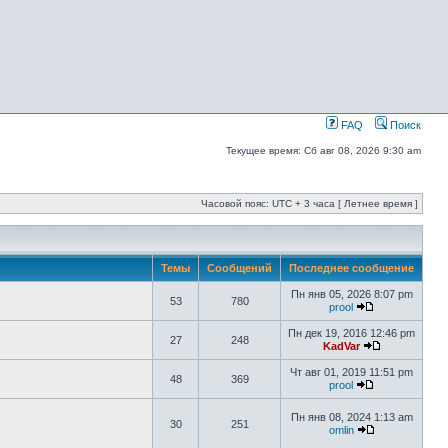
FAQ
Поиск
Текущее время: Сб авг 08, 2026 9:30 am
Часовой пояс: UTC + 3 часа [ Летнее время ]
Темы
Сообщений
Последнее сообщение
Пн янв 05, 2026 8:07 pm
53
780
prool
Пн дек 19, 2016 12:46 pm
27
248
KadVar
Чт авг 01, 2019 11:51 pm
48
369
prool
Пн янв 08, 2024 1:13 am
30
251
omlin